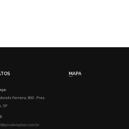
ATOS
MAPA
eço:
Moisés Ferreira, 800 - Pres.
, SP
l:
al@prudemplast.com.br