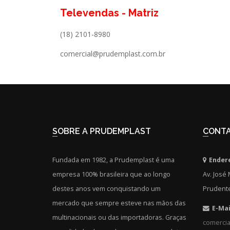
Televendas - Matriz
(18) 2101-8980
comercial@prudemplast.com.br
SOBRE A PRUDEMPLAST
CONT
Fundada em 1982, a Prudemplast é uma
Ender
empresa 100% brasileira que ao longo
Av. José 
destes anos vem conquistando um
Prudente
mercado que sempre esteve nas mãos das
E-Mai
multinacionais ou das importadoras. Graças
comerci