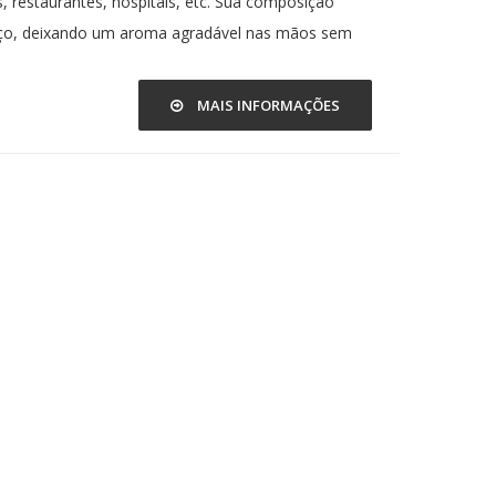
ias, restaurantes, hospitais, etc. Sua composição
rço, deixando um aroma agradável nas mãos sem
MAIS INFORMAÇÕES