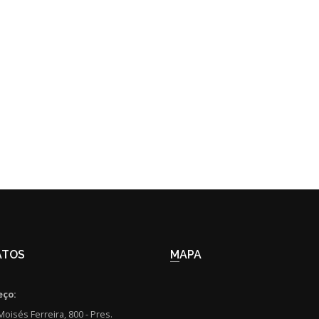
ATOS
MAPA
eço:
Moisés Ferreira, 800 - Pres.