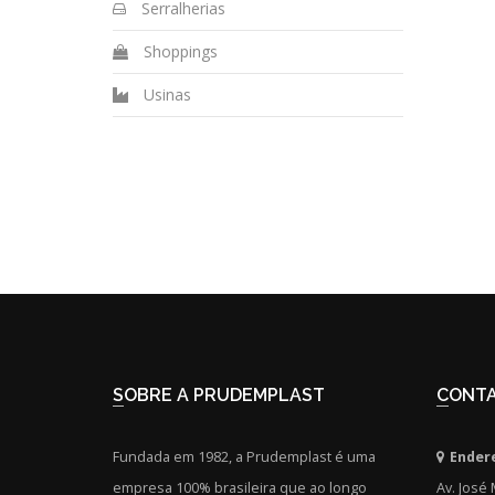
Serralherias
Shoppings
Usinas
SOBRE A PRUDEMPLAST
CONT
Fundada em 1982, a Prudemplast é uma
Ender
empresa 100% brasileira que ao longo
Av. José 