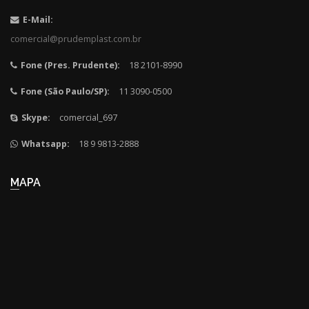
E-Mail:
comercial@prudemplast.com.br
Fone (Pres. Prudente):
18 2101-8990
Fone (São Paulo/SP):
11 3090-0500
Skype:
comercial_697
Whatsapp:
18 9 9813-2888
MAPA